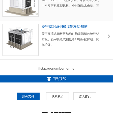
780、1230、1510径深填料、专利风筒技术、
质，也做出了调整，采用全新的尼龙材质，
了静音风机，这样就可以保证菱宇冷却塔的
冷却塔的稳定性更加完美。
中空双层机翼型风机、全封闭防水电机、三
在运输的过程中，或者有部分外力影响的时
静音效果的同时也保证了菱宇冷却塔风量的
星皮带、瑞士西卡结构胶、进口轴承减速
候，不会损坏方形横流式钢板冷却塔的喷
要求。在此基础上，菱宇低噪音方形横流式
器、坚固门把手等。
头，可以让淋水更加均匀，冷却水均匀的喷
钢板冷却塔采用了钢板的风曲形式，根据客
菱宇RCH系列横流钢板冷却塔
洒，可以让冷却效果更加完美。 有关更多菱
户不同的要求，设计有不的角度，有30度、
宇2024款方形横流式钢板冷却塔的细节改
45度、60度、90度，我们还有根据客户不同
菱宇横流式钢板塔结构件均是酒钢的镀镁铝
变，河南菱宇冷却塔厂家欢迎大家到菱宇冷
的噪音数据要求，在风曲处会增加消音板。
锌板。菱宇横流式钢板冷却塔标配护栏、爬
却塔生产工厂或者业务人员那里得到更多的
菱宇低噪音方形横流式钢板冷却塔的水声可
梯护笼。
了解，河南菱宇冷却塔厂家一直会用透明的
以忽略不计，因为菱宇方形横流式冷却塔的
态度做一款高性价比的冷却塔设备。
冷却水是顺着填料从上到下慢慢下来的，落
差可以忽略不计，所以冷却水的噪音值也可
以忽略不计。 如果您有关更多的菱宇冷却塔
[list:pagenumber len=5]
的噪音数据问题，河南菱宇冷却塔欢迎大家
来电咨询，我们会用专业的计算来提供给您
回到顶部
准确的数据。
服务支持
联系我们
进入首页