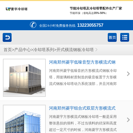
节能冷却塔及冷却塔零配件生产厂家
节能环保（省电高达
35%-50%
）
13223055757
全国24小时免费服务热线:
>
>
>
首页
产品中心
冷却塔系列
开式橫流钢板冷却塔
河南郑州菱宇低噪音型方形横流式钢
板冷却塔
河南郑州菱宇低噪音的方形横流式钢板冷却
塔，用玻璃棉材质制造的吸音板置于方形横
流式钢板冷却塔动力系统顶部，并且河南郑
州菱宇冷却塔厂家可以根据客户现场的实际
位置设计成不同角度方向，以达到客户想要
的冷却塔降低噪音的目的。河南郑州菱宇低
河南郑州菱宇组合式双层方形横流式
噪音的方形横流式钢板冷却塔，采用的是低
钢板冷却塔
噪音型的冷却塔风机，为了保证菱宇方形横
河南菱宇方形横流式钢板冷却塔一般是采用
流式钢板冷却塔的风量，在降低噪音的同
整张悬挂的填料，不过当填料的径深和高度
时，设计成一定的转速来保证菱宇方形横流
超过一定尺寸的时候，河南菱宇方形横流式