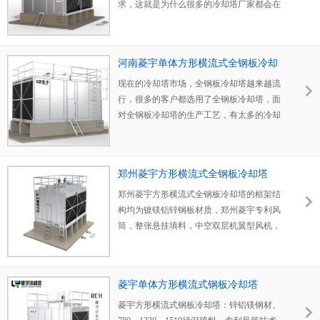
冷却塔的设计思路。还有一个原因让菱宇冷
塔网站的新闻中心介绍里面做详细的了解。
效果，河南菱宇冷却塔厂家做出了一些优
求，这就是为什么很多的冷却塔厂家都会在
却塔执行了双层冷却塔的设计，就是考虑到
标配洒水盆盖板，防止阳光直射，产生藻
化，可以让河南菱宇2024款方形横流式钢板
降低冷却塔噪音这一块上，下了很大的功
冷却塔安装的工作，河南菱宇冷却塔的安装
类。河南菱宇开式方形横流式冷却塔，无论
冷却塔达到更高的冷却效率。 河南菱宇2024
夫，以此来达到冷却塔更低的噪音数据。 河
工作均是工厂内部的员工进行的，河南菱宇
菱宇开式方形横流式钣金冷却塔，还是菱宇
款方形横流式钢板冷却塔在外形的结构上做
南菱宇冷却塔厂家的方形冷却塔，无论是方
河南菱宇单体方形横流式全钢板冷却
冷却塔厂家的安装人员均是拿工资的人员，
开式方形横流钢板冷却塔的进出水口均采用
出了一些调整，可以使得菱宇方形横流式钢
形钣金冷却塔，还是方形钢板冷却塔，无论
塔
每一个工地的安装都会问题反馈，当冷却塔
法兰形式的连接，不采用直接开口的方式，
板冷却塔的运行稳定性更强，并且河南菱宇
是方形横流式冷却塔，还是方形逆流式冷却
现在的冷却塔市场，全钢板冷却塔越来越流
高度超过一定的时候，就会带来很多的安装
方便客户后期的运行。河南菱宇冷却塔厂家
2024款方形横流式钢板冷却塔的结构材质均
塔；菱宇冷却塔均有低噪音系列，菱宇方形
行，很多的客户都选用了全钢板冷却塔，面
麻烦，这个时候执行分层设计，就会给安装
提醒大家方形横流式冷却塔进风方向是在方
为锌铝镁钢板，锌层为300克，硬度为350，
横流式冷却塔与方形逆流式冷却塔的噪音相
对全钢板冷却塔的生产工艺，有太多的冷却
工作带去很多的方便，所以河南菱宇冷却塔
形横流式冷却塔的两侧，在进风面的位置，
采用2.0厚度的正偏差的钢材。 河南菱宇2024
对比来说，菱宇方形横流式冷却塔的噪音值
塔厂家有着雷同的地方，河南菱宇冷却塔厂
执行了双层冷却塔的设计。
一定要保持足够的空间，不要影响冷却塔的
款方形横流式钢板冷却塔标配顶部护栏和爬
更低一些，所以一般客户对于冷却塔噪音有
家会了保证河南菱宇方形横流式钢板冷却塔
进风量，让方形横流式冷却塔的冷却效果变
梯护笼，洒水盆的盖板也为菱宇方形横流式
着严格的要求来说，我们都会推荐菱宇方形
的不同之处，河南菱宇方形横流式全钢板冷
郑州菱宇方形横流式全钢板冷却塔
差。
钢板冷却塔的标准配置，检修门的位置标配
横流式冷却塔。 今天，河南菱宇冷却塔厂家
却塔，有着菱宇钢板冷却塔自己的特点，从
楼梯式的检修操作平台，让检修与维保人员
就以低噪音的菱宇方形横流式全钢板冷却塔
外观上面看，一眼就可以认识出来是菱宇的
郑州菱宇方形横流式全钢板冷却塔​的框架结
更加轻松的工作。 河南菱宇2024款方形横流
为例说明，有振动才会有噪音，冷却塔的噪
钢板冷却塔，河南菱宇方形横流式全钢板冷
构均为镀镁铝锌钢板材质，郑州菱宇专利风
式钢板冷却塔的填料做出了很大的改变，在
音值主要取决于两个方面，一是风声，就是
却塔采用了框架结构加上钢板护板的作用，
筒，整张悬挂填料，中空双层机翼型风机，
冷却塔填料的体积上增大了很多，并且采用
动力系统的声音；另一个就是水声。​ 菱宇低
让菱宇方形横流式钢板冷却塔更加稳固，运
标配顶部护栏和爬梯护笼，加高的检修门通
全新PVC的灰色填料,冷却塔填料的品质对于
噪音型方形横流式钢板冷却塔，在动力系统
行更加平稳。 河南菱宇方形横流式钢板冷却
道，方便检修人员的进出。
一台冷却塔的效果起着至关重要的作用。有
上下了很大的功夫，首先是降低动力系统的
塔全系列都有着自己的受力框架结构，外板
菱宇单体方形横流式钢板冷却塔
关菱宇2024款方形横流式钢板冷却塔的填料
转速，这样也是直接可以得到效果的，降低
只是起到一个护板的作用，同时也能稳固菱
配置，大家可以参考菱宇的彩页介绍。 河南
转速以后，为了保证菱宇冷却塔的风量，菱
宇冷却塔的塔体结构，这样的一个设计虽然
菱宇方形横流式钢板冷却塔：锌铝镁钢材、
菱宇2024款方形横流式钢板冷却塔的喷头材
宇低噪音方形横流式钢板冷却塔的风机采用
增加了一部分的成本价格，但是菱宇全钢板