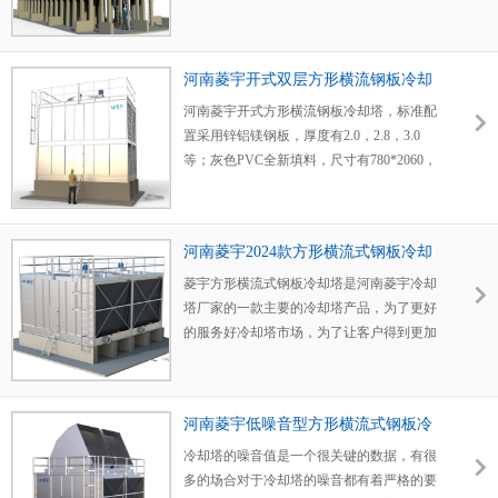
式钢板冷却塔的冷却效果。
钢板冷却塔就会采用两层填料，这样形式河
南菱宇冷却塔厂家命名为菱宇双层冷却塔，
所谓的河南菱宇双层方形横流式钢板冷却
河南菱宇开式双层方形横流钢板冷却
塔，就是指用了两层的悬挂填料，河南菱宇
塔
方形横流式钢板冷却塔现在的产品是以两层
河南菱宇开式方形横流钢板冷却塔，标准配
填料为上限的。河南菱宇冷却塔厂家之所以
置采用锌铝镁钢板，厚度有2.0，2.8，3.0
采用这样的一种设计方式，就是考虑到冷却
等；灰色PVC全新填料，尺寸有780*2060，
塔的外形尺寸与高度的配比问题，现在冷却
780*2472，915*2060，915*2472，
塔市场上的材料，经过河南菱宇冷却塔厂家
1230*2884，1230*3296，1525*3296，
的分析，河南菱宇冷却塔厂家执行了这样的
1525*2060，1525*2472等；皮带减速器，也
河南菱宇2024款方形横流式钢板冷却
一个概念，河南菱宇双层方形横流式钢板冷
可以根据客户的要求采用齿轮减速器；全封
塔
却塔分为两个模块，一是标准化的双层方形
闭冷却塔专用的防水电机。河南菱宇开式方
菱宇方形横流式钢板冷却塔是河南菱宇冷却
横流式钢板冷却塔，填料的径深是1525，高
形横流钢板冷却塔的高度超过一定尺寸的时
塔厂家的一款主要的冷却塔产品，为了更好
度有2472，2884，3296等；另一种是客户订
候，就采用双层设计，在菱宇方形横流式钢
的服务好冷却塔市场，为了让客户得到更加
制的双层方形横流式钢板冷却塔，因为客户
板冷却塔的中间位置设计加强筋，让一定高
高效的方形横流式钢板冷却塔，河南菱宇冷
现场受到限制，没有办法满足标准尺寸冷却
度的菱宇方形横流式钢板冷却塔运行更加平
却塔厂家总结以前的经验，设计出了菱宇
塔的放置，这个时候，河南菱宇冷却塔厂家
稳。河南菱宇开式方形横流式冷却塔的洒水
2024款方形横流式钢板冷却塔，河南菱宇
河南菱宇低噪音型方形横流式钢板冷
会经过计算，设计一款满足客户现场的冷却
盆标配菱宇冷却塔厂家的专利喷头，保证淋
2024款方形横流式钢板冷却塔，是在以前菱
却塔
塔产品，有一些时候菱宇冷却塔的高度会超
水的均匀性，不采用打小孔的方式，关于打
宇方形横流式钢板冷却塔的基础上优化而来
冷却塔的噪音值是一个很关键的数据，有很
过一定的尺寸，这个时候也会采用菱宇双层
小孔与喷头的区别，大家可以进入菱宇冷却
的，为了保证菱宇方形横流式钢板冷却塔的
多的场合对于冷却塔的噪音都有着严格的要