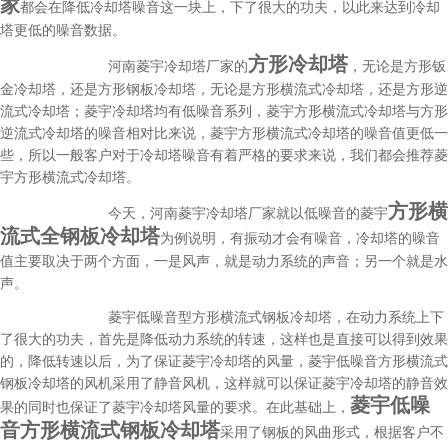
家
都会在降低冷却塔噪音这一块上，下了很大的功夫，以此来达到冷却
塔更低的噪音数据。
方形冷却塔
河南菱宇冷却塔厂家的
，无论是方形钣
金冷却塔，还是方形钢板冷却塔，无论是方形横流式冷却塔，还是方形逆
流式冷却塔；菱宇冷却塔均有低噪音系列，菱宇方形横流式冷却塔与方形
逆流式冷却塔的噪音相对比来说，菱宇方形横流式冷却塔的噪音值更低一
些，所以一般客户对于冷却塔噪音有着严格的要求来说，我们都会推荐菱
宇方形横流式冷却塔。
方形横
今天，河南菱宇冷却塔厂家就以低噪音的菱宇
流式全钢板冷却塔
为例说明，有振动才会有噪音，冷却塔的噪音
值主要取决于两个方面，一是风声，就是动力系统的声音；另一个就是水
声。
菱宇低噪音型方形横流式钢板冷却塔，在动力系统上下
了很大的功夫，首先是降低动力系统的转速，这样也是直接可以得到效果
的，降低转速以后，为了保证菱宇冷却塔的风量，菱宇低噪音方形横流式
钢板冷却塔的风机采用了静音风机，这样就可以保证菱宇冷却塔的静音效
菱宇低噪
果的同时也保证了菱宇冷却塔风量的要求。在此基础上，
音方形横流式钢板冷却塔
采用了钢板的风曲形式，根据客户不