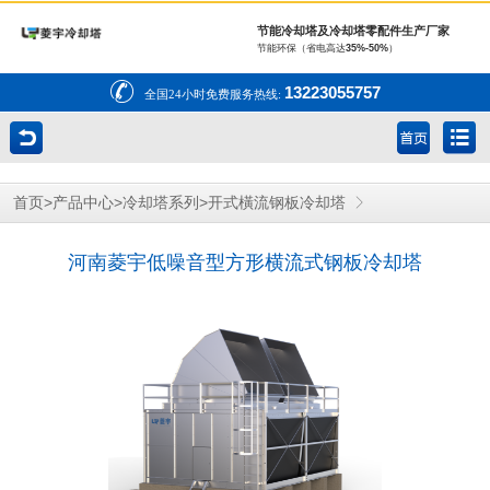
节能冷却塔及冷却塔零配件生产厂家
节能环保（省电高达
35%-50%
）
13223055757
全国24小时免费服务热线:
>
>
>
首页
产品中心
冷却塔系列
开式橫流钢板冷却塔
河南菱宇低噪音型方形横流式钢板冷却塔