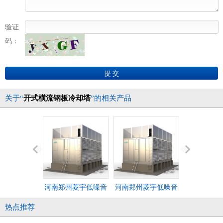
验证
码：
关于“
开式橫流钢板冷却塔
”的相关产品
河南郑州菱宇低噪音
河南郑州菱宇低噪音
河南郑州菱
型方形横流式钢板冷
型方形横流式钢板冷
双层方形横
热点推荐
却塔
却塔
冷却