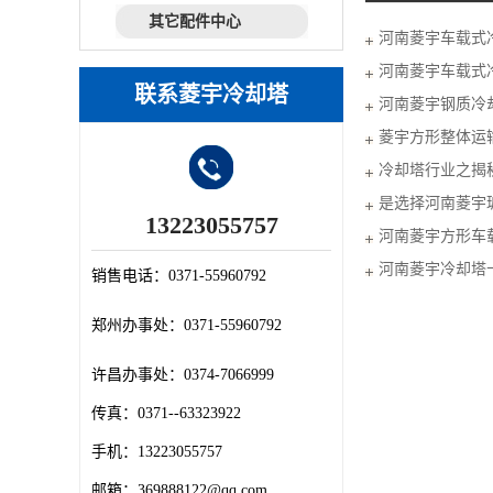
其它配件中心
河南菱宇车载式
河南菱宇车载式
联系菱宇冷却塔
河南菱宇钢质冷
择？
菱宇方形整体运
冷却塔行业之揭秘之
是选择河南菱宇
13223055757
钣金工艺的冷却塔
河南菱宇方形车
河南菱宇冷却塔
销售电话：
0371-55960792
郑州办事处：
0371-55960792
许昌办事处：
0374-7066999
传真：
0371--63323922
手机：
13223055757
邮箱：
369888122@qq.com