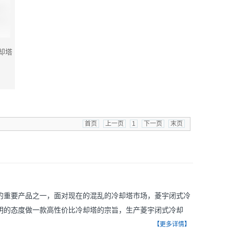
却塔
首页
上一页
1
下一页
末页
的重要产品之一，面对现在的混乱的冷却塔市场，菱宇闭式冷
明的态度做一款高性价比冷却塔的宗旨，生产菱宇闭式冷却
配置南方水泵，河南菱宇闭式冷却塔的喷淋水泵型号选用的是大
【更多详情】