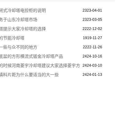
4不锈钢盘管，为了保证菱宇闭式冷却塔冷却盘管的使用寿命，
闭式冷却塔电控柜的说明
2323-04-01
的连接管道和阀件为南亚PVC材质，为了保证喷淋系统的正常运
务于山东冷却塔市场
2323-03-05
。 河南菱宇闭式冷却塔的动力系统采用的明新风机，在目前国
塔提示大家冷却塔的选择
2222-12-02
信任，面对大风量的风机，菱宇闭式冷却塔为了控制飞水量，
的节能冷却塔
1919-11-27
让菱宇闭式冷却塔达到节水的效果。 河南菱宇闭式冷却塔的钢
一些与众不同的地方
2222-11-26
，保证锌铝镁钢板冷却塔使用年限，河南菱宇闭式冷却塔的基
底盆的方形横流式钣金冷却塔产品
2424-10-16
的时候河南菱宇冷却塔建议大家选择菱宇方
2424-03-10
却塔
填料片距为什么要适当的大一些
2424-01-13