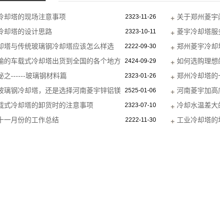
流量，小扬程的水泵型号，冷却盘管为22直径的30
冷却塔的现场注意事项
关于郑州菱宇
2323-11-26
菱宇闭式冷却塔盘管的厚度为0.8--1.0，喷淋水泵
冷却塔的设计思路
菱宇冷却塔服
2323-10-11
行，菱宇闭式冷却塔的喷淋主管道上增加一个软连接
却塔与传统玻璃钢冷却塔应该怎么样选
郑州菱宇冷却
2222-09-30
内的闭式冷却塔行业里，明新风机的品牌值得大家的
输的车载式冷却塔出货到全国的各个地方
如何选购理想
2424-09-29
菱宇闭式冷却塔的收水器采用的是高效多维收水器，
------玻璃钢材料篇
郑州冷却塔的
2323-01-26
结构材质均是锌铝镁钢板，锌铝镁钢板具有自愈功能
玻璃钢冷却塔，还是选择河南菱宇锌铝镁
河南菱宇加高
础框架为热镀锌材质。
2525-01-06
？
载式冷却塔的卸货时的注意事项
冷却水温差大
2323-07-10
十一月份的工作总结
形逆流式钣金冷
工业冷却塔的
2222-11-30