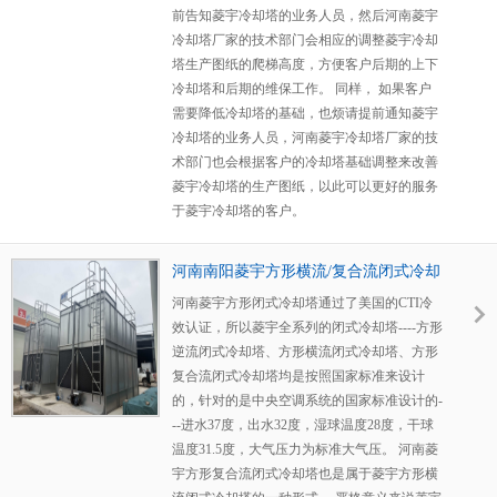
前告知菱宇冷却塔的业务人员，然后河南菱宇
冷却塔厂家的技术部门会相应的调整菱宇冷却
塔生产图纸的爬梯高度，方便客户后期的上下
冷却塔和后期的维保工作。 同样， 如果客户
需要降低冷却塔的基础，也烦请提前通知菱宇
冷却塔的业务人员，河南菱宇冷却塔厂家的技
术部门也会根据客户的冷却塔基础调整来改善
菱宇冷却塔的生产图纸，以此可以更好的服务
于菱宇冷却塔的客户。
河南南阳菱宇方形横流/复合流闭式冷却
塔安装完成,等待客户调试
河南菱宇方形闭式冷却塔通过了美国的CTI冷
效认证，所以菱宇全系列的闭式冷却塔----方形
逆流闭式冷却塔、方形横流闭式冷却塔、方形
复合流闭式冷却塔均是按照国家标准来设计
的，针对的是中央空调系统的国家标准设计的-
--进水37度，出水32度，湿球温度28度，干球
温度31.5度，大气压力为标准大气压。 河南菱
宇方形复合流闭式冷却塔也是属于菱宇方形横