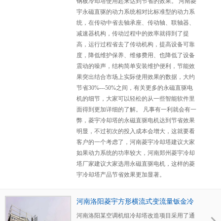
钢板冷却塔使用起来达到节省的效果。 河南菱
宇永磁直驱的动力系统相对比标准型的动力系
统，在传动中省去轴承座、传动轴、联轴器、
减速器机构，传动过程中的效率就得到了提
高，运行过程省去了传动机构，提高设备可靠
度，降低维护保养、维修费用、也降低了设备
震动的噪声，结构简单安装维护便利，节能效
果突出结合市场上实际使用效果的数据，大约
节省30%---50%之间，有关更多的永磁直驱电
机的细节，大家可以轻松的从一些智能软件里
面得到更加详细的了解。 凡事有一利就会有一
弊，菱宇冷却塔的永磁直驱电机达到节省效果
明显，不过初次的投入成本会增大，这就要看
客户的一个考虑了，河南菱宇冷却塔建议大家
如果动力系统的功率较大，河南郑州菱宇冷却
塔厂家建议大家选用永磁直驱电机，这样的菱
宇冷却塔产品节省效果更加显著。
河南洛阳菱宇方形横流式变流量钣金冷
却塔安装完成,等待客户连接管道并调试
河南洛阳某空调机组冷却塔改造项目采用了通