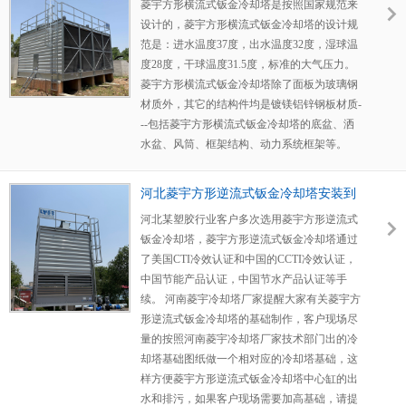
成,等待客户试机
菱宇方形横流式钣金冷却塔是按照国家规范来
设计的，菱宇方形横流式钣金冷却塔的设计规
范是：进水温度37度，出水温度32度，湿球温
度28度，干球温度31.5度，标准的大气压力。
菱宇方形横流式钣金冷却塔除了面板为玻璃钢
材质外，其它的结构件均是镀镁铝锌钢板材质-
--包括菱宇方形横流式钣金冷却塔的底盆、洒
水盆、风筒、框架结构、动力系统框架等。
河北菱宇方形逆流式钣金冷却塔安装到
位
河北某塑胶行业客户多次选用菱宇方形逆流式
钣金冷却塔，菱宇方形逆流式钣金冷却塔通过
了美国CTI冷效认证和中国的CCTI冷效认证，
中国节能产品认证，中国节水产品认证等手
续。 河南菱宇冷却塔厂家提醒大家有关菱宇方
形逆流式钣金冷却塔的基础制作，客户现场尽
量的按照河南菱宇冷却塔厂家技术部门出的冷
却塔基础图纸做一个相对应的冷却塔基础，这
样方便菱宇方形逆流式钣金冷却塔中心缸的出
水和排污，如果客户现场需要加高基础，请提