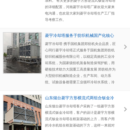
填料。 有关更多的菱宇方形逆流式钣金冷却塔
的详细配置，河南菱宇冷却塔厂家欢迎大家来
电沟通，也欢迎大家到菱宇冷却塔生产工厂指
导考察工作。
菱宇冷却塔服务于纺织机械国产化核心
标杆企业---郑纺机纺织机械厂
菱宇冷却塔·携手国机集团郑纺机央企品质，匠
心同行菱宇冷却塔正式服务于国机集团郑纺机
纺织机械股份有限公司，以稳定高效的工业冷
却系统，为国家级纺机装备制造保驾护航，用
硬核技术助力大国重工高质量发展 郑纺机作为
大型纺织机械制造企业，生产车间、动力系
统、试验设备都需要工业循环冷却水系统，冷
山东烟台菱宇方形横流式两组合钣金冷
却塔安装到位
山东烟台菱宇冷却塔客户采购了一组菱宇方形
横流式钣金冷却塔，客户的设计是菱宇方形横
流式钣金冷却塔在框架基础的上方，而客户用
的冷水机组在框架基础的下方，这样一来就对