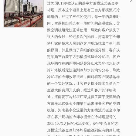
菱宇冷却塔
过美国CTI冷效认证的菱宇方形横流式钣金冷
却塔，原本这个项目上是有三台方形横流式冷
却塔的，经过了三年的使用，每一年的夏季时
间，空调机组总会有一段时间的高温效应，导
致空调机组无法正常使用，导致向客户损失了
很大的金钱，经过多次的沟通，河南菱宇冷却
塔厂家的技术人员到达客户现场找出产生问题
的原因，并且做出了详细的数据分析，客户决
定采购三台菱宇方形横流式钣金冷却塔。客户
现场的存在的严重问题是冷却水泵的供水到达
冷却塔以后无法达到冷却水的均匀分布，导致
冷却塔的冷却效果很差，面对着客户现场这样
的一个实际状况，让客户更换冷却水泵是会产
生很大的费用开支的，经过和客户的详细沟
通，河南菱宇冷却塔厂家提供了菱宇变流量的
方形横流式钣金冷却塔产品来服务客户的空调
机组。河南菱宇变流量的方形横流式钣金冷却
塔在客户现场的冷却水流量在冷却塔型号的
30%-100%之间的水流变化，菱宇变流量的方
形横流式钣金冷却塔均是能达到应有的冷却效