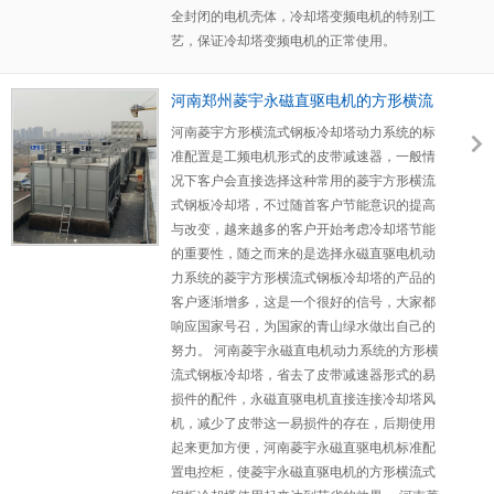
全封闭的电机壳体，冷却塔变频电机的特别工
艺，保证冷却塔变频电机的正常使用。
河南郑州菱宇永磁直驱电机的方形横流
式钢板冷却塔安装完成
河南菱宇方形横流式钢板冷却塔动力系统的标
准配置是工频电机形式的皮带减速器，一般情
况下客户会直接选择这种常用的菱宇方形横流
式钢板冷却塔，不过随首客户节能意识的提高
与改变，越来越多的客户开始考虑冷却塔节能
的重要性，随之而来的是选择永磁直驱电机动
力系统的菱宇方形横流式钢板冷却塔的产品的
客户逐渐增多，这是一个很好的信号，大家都
响应国家号召，为国家的青山绿水做出自己的
努力。 河南菱宇永磁直电机动力系统的方形横
流式钢板冷却塔，省去了皮带减速器形式的易
损件的配件，永磁直驱电机直接连接冷却塔风
机，减少了皮带这一易损件的存在，后期使用
起来更加方便，河南菱宇永磁直驱电机标准配
置电控柜，使菱宇永磁直驱电机的方形横流式