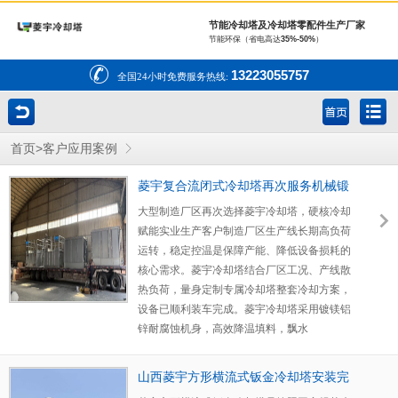
节能冷却塔及冷却塔零配件生产厂家
节能环保（省电高达
35%-50%
）
13223055757
全国24小时免费服务热线:
>
首页
客户应用案例
菱宇复合流闭式冷却塔再次服务机械锻
造行业
大型制造厂区再次选择菱宇冷却塔，硬核冷却
赋能实业生产客户制造厂区生产线长期高负荷
运转，稳定控温是保障产能、降低设备损耗的
核心需求。菱宇冷却塔结合厂区工况、产线散
热负荷，量身定制专属冷却塔整套冷却方案，
设备已顺利装车完成。菱宇冷却塔采用镀镁铝
锌耐腐蚀机身，高效降温填料，飘水
山西菱宇方形横流式钣金冷却塔安装完