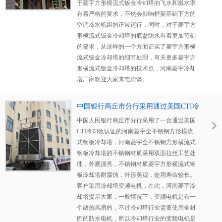
于菱宇方形横流式钣金冷却塔的飞水和溅水率
有着严格的要求，不然会影响框架基础下方的
空调冷水机组的正常运行，同时，对于菱宇方
形横流式钣金冷却塔的底盆防水有着更加苛刻
的要求，从这样的一个方面证实了菱宇方形横
流式钣金冷却塔的细节处理，有关更多菱宇方
形横流式钣金冷却塔的技术点，河南菱宇冷却
塔厂家欢迎大家来电洽谈。
中国银行商丘市分行采用通过美国CTI冷
效认证的河南菱宇全不锈钢方形横流式
中国人民银行商丘市分行采用了一台通过美国
钢板冷却塔
CTI冷却效认证的河南菱宇全不锈钢方形横流
式钢板冷却塔，河南菱宇全不锈钢方形横流式
钢板冷却塔的不锈钢材质采用双面拉丝工艺处
理，外观漂亮，不锈钢材质菱宇方形横流式钢
板冷却塔耐腐蚀，外形美观，使用寿命较长。
客户采用冷却塔变频电机，在此，河南菱宇冷
却塔提示大家，一般情况下，变频电机是有一
个散热风扇的，不过冷却塔行业需要使用全封
闭的防水电机，所以冷却塔行业的变频电机是