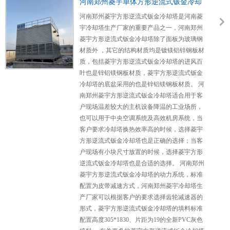
河南郑州菱宇单体方形逆流式钣金冷却
塔安装完成，调试成功
河南郑州菱宇方形逆流式钣金冷却塔是河南菱
宇冷却塔生产厂家的重要产品之一，河南郑州
菱宇方形逆流式钣金冷却塔除了面板为玻璃钢
材质外 ，其它的结构材质均是镀镁铝锌钢板材
质，包括菱宇方形逆流式钣金冷却塔的进风百
叶也是锌铝镁钢板材质，菱宇方形逆流式钣金
冷却塔的底盆采用的也是锌铝镁钢板材质。 河
南郑州菱宇方形逆流式钣金冷却塔适合用于客
户现场温差较大的主机设备降温的工业场所，
也可以用于中央空调系统及高效机房系统，当
客户要求冷却塔换热效率高的时候，选择菱宇
方形逆流式钣金冷却塔也是正确的选择；当客
户现场有小块尺寸放置的时候，选择菱宇方形
逆流式钣金冷却塔也是合适的选择。 河南郑州
菱宇方形逆流式钣金冷却塔的动力系统，标准
配置为皮带减速方式，河南郑州菱宇冷却塔生
产厂家可以根据客户的要求选择齿轮减速器的
形式，菱宇方形逆流式钣金冷却塔的填料标准
配置高度305*1830、片距为19的全新PVC灰色