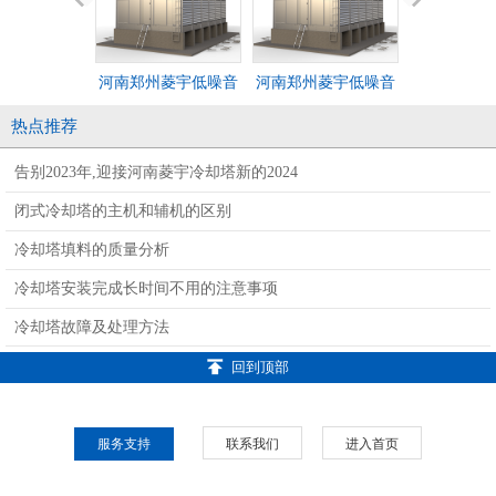
河南郑州菱宇低噪音
河南郑州菱宇低噪音
河南郑州菱
型方形横流式钢板冷
型方形横流式钢板冷
双层方形横
热点推荐
却塔
却塔
冷却
告别2023年,迎接河南菱宇冷却塔新的2024
闭式冷却塔的主机和辅机的区别
冷却塔填料的质量分析
冷却塔安装完成长时间不用的注意事项
冷却塔故障及处理方法
回到顶部
服务支持
联系我们
进入首页