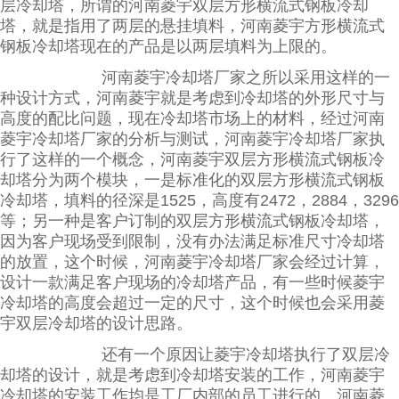
层冷却塔，所谓的河南菱宇双层方形横流式钢板冷却
塔，就是指用了两层的悬挂填料，河南菱宇方形横流式
钢板冷却塔现在的产品是以两层填料为上限的。
河南菱宇冷却塔厂家之所以采用这样的一
种设计方式，河南菱宇就是考虑到冷却塔的外形尺寸与
高度的配比问题，现在冷却塔市场上的材料，经过河南
菱宇冷却塔厂家的分析与测试，河南菱宇冷却塔厂家执
行了这样的一个概念，河南菱宇双层方形横流式钢板冷
却塔分为两个模块，一是标准化的双层方形横流式钢板
冷却塔，填料的径深是1525，高度有2472，2884，3296
等；另一种是客户订制的双层方形横流式钢板冷却塔，
因为客户现场受到限制，没有办法满足标准尺寸冷却塔
的放置，这个时候，河南菱宇冷却塔厂家会经过计算，
设计一款满足客户现场的冷却塔产品，有一些时候菱宇
冷却塔的高度会超过一定的尺寸，这个时候也会采用菱
宇双层冷却塔的设计思路。
还有一个原因让菱宇冷却塔执行了双层冷
却塔的设计，就是考虑到冷却塔安装的工作，河南菱宇
冷却塔的安装工作均是工厂内部的员工进行的，河南菱