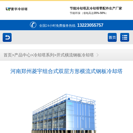
节能冷却塔及冷却塔零配件生产厂家
节能环保（省电高达
35%-50%
）
13223055757
全国24小时免费服务热线:
>
>
>
首页
产品中心
冷却塔系列
开式橫流钢板冷却塔
河南郑州菱宇组合式双层方形横流式钢板冷却塔