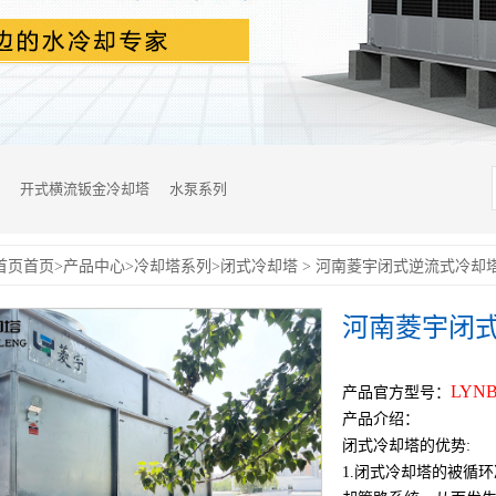
开式横流钣金冷却塔
水泵系列
首页
首页
>
产品中心
>
冷却塔系列
>
闭式冷却塔
> 河南菱宇闭式逆流式冷却塔LY
河南菱宇闭式逆
LYNB
产品官方型号：
产品介绍：
闭式冷却塔的优势:
1.闭式冷却塔的被循