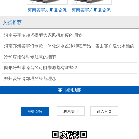
河南菱宇方形复合流
河南菱宇方形复合流
中央空调机
闭式冷却塔
闭式冷却塔
宇方形横流
热点推荐
式冷却
河南菱宇冷却塔提醒大家风机角度的调节
河南郑州菱宇订制款一体化深水盆冷却塔产品，省去客户建设水池的
麻烦
冷却塔维修时候注意的细节
圆形冷却塔噪音的可能来源都有哪些？
郑州菱宇冷却塔的经营理念
回到顶部
服务支持
联系我们
进入首页