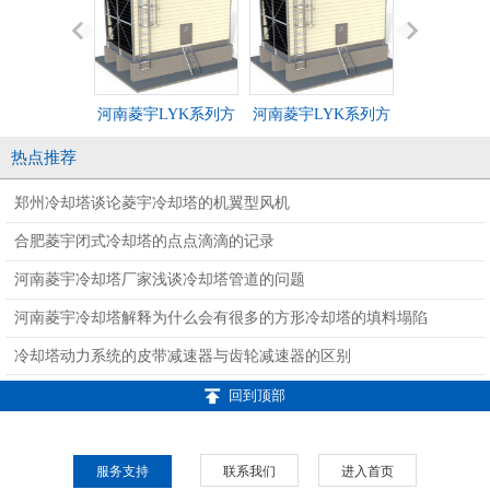
河南菱宇LYK系列方
河南菱宇LYK系列方
中央空调系
形横流式钣金冷却塔
形横流式钣金冷却塔
南菱宇方形
热点推荐
金冷却
郑州冷却塔谈论菱宇冷却塔的机翼型风机
合肥菱宇闭式冷却塔的点点滴滴的记录
河南菱宇冷却塔厂家浅谈冷却塔管道的问题
河南菱宇冷却塔解释为什么会有很多的方形冷却塔的填料塌陷
冷却塔动力系统的皮带减速器与齿轮减速器的区别
回到顶部
服务支持
联系我们
进入首页