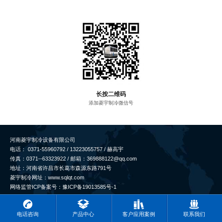
长按二维码
添加菱宇制冷微信号
河南菱宇制冷设备有限公司
电话： 0371-55960792 / 13223055757 / 赫高宇
传真：0371--63323922 / 邮箱：369888122@qq.com
地址：河南省许昌市长葛市森源东路791号
菱宇制冷网址：www.sqlqt.com
网络监管ICP备案号：豫ICP备19013585号-1
电话咨询
产品中心
客户应用案例
联系我们