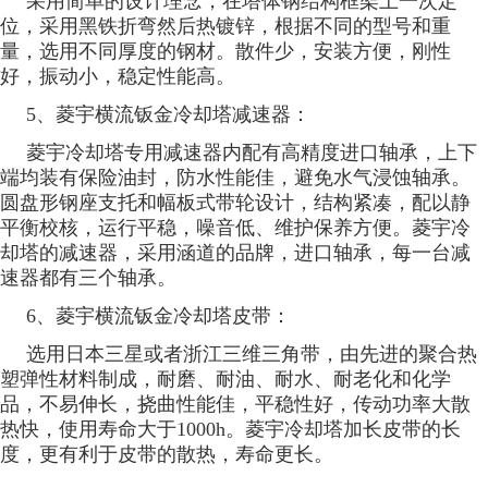
采用简单的设计理念，在塔体钢结构框架上一次定
位，采用黑铁折弯然后热镀锌，根据不同的型号和重
量，选用不同厚度的钢材。散件少，安装方便，刚性
好，振动小，稳定性能高。
5、菱宇横流钣金冷却塔减速器：
菱宇冷却塔专用减速器内配有高精度进口轴承，上下
端均装有保险油封，防水性能佳，避免水气浸蚀轴承。
圆盘形钢座支托和幅板式带轮设计，结构紧凑，配以静
平衡校核，运行平稳，噪音低、维护保养方便。菱宇冷
却塔的减速器，采用涵道的品牌，进口轴承，每一台减
速器都有三个轴承。
6、菱宇横流钣金冷却塔皮带：
选用日本三星或者浙江三维三角带，由先进的聚合热
塑弹性材料制成，耐磨、耐油、耐水、耐老化和化学
品，不易伸长，挠曲性能佳，平稳性好，传动功率大散
热快，使用寿命大于1000h。菱宇冷却塔加长皮带的长
度，更有利于皮带的散热，寿命更长。