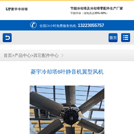
节能冷却塔及冷却塔零配件生产厂家
节能环保（省电高达
35%-50%
）
13223055757
全国24小时免费服务热线:
>
>
首页
产品中心
其它配件中心
菱宇冷却塔6叶静音机翼型风机