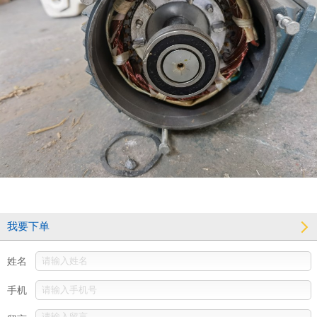
我要下单
姓名
手机