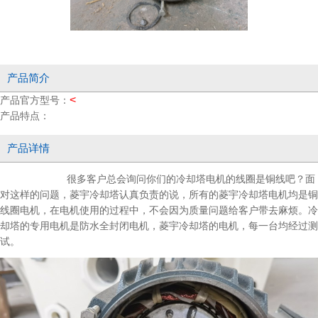
产品简介
<
产品官方型号：
产品特点：
产品详情
很多客户总会询问你们的冷却塔电机的线圈是铜线吧？面
对这样的问题，菱宇冷却塔认真负责的说，所有的菱宇冷却塔电机均是铜
线圈电机，在电机使用的过程中，不会因为质量问题给客户带去麻烦。冷
却塔的专用电机是防水全封闭电机，菱宇冷却塔的电机，每一台均经过测
试。